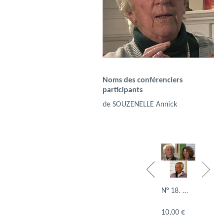
Noms des conférenciers
participants
de SOUZENELLE Annick
N° 37. Le
N° 18. …
N° 25.
corps, un
Prendr
espace …
10,00 €
10,00 €
soin de
10,00 €