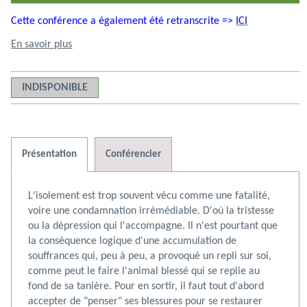
Cette conférence a également été retranscrite =>
ICI
En savoir plus
INDISPONIBLE
Présentation
Conférencier
L'isolement est trop souvent vécu comme une fatalité,
voire une condamnation irrémédiable. D'où la tristesse
a
N° 12. La
Retranscription
N° 25.
N° 18. …
N° 65 "De
N° 13.
N°
ou la dépression qui l'accompagne. Il n'est pourtant que
ité …
souffrance …
conférence
Prendre
Soi à
Violences,
So
la conséquence logique d'une accumulation de
10,00 €
n° …
8,00 €
soin des …
10,00 €
10,00 €
l'Autre :
8,00 €
les
10,00 €
so
8,
souffrances qui, peu à peu, a provoqué un repli sur soi,
le …
voies …
de
comme peut le faire l'animal blessé qui se replie au
fond de sa tanière. Pour en sortir, il faut tout d'abord
accepter de "penser" ses blessures pour se restaurer