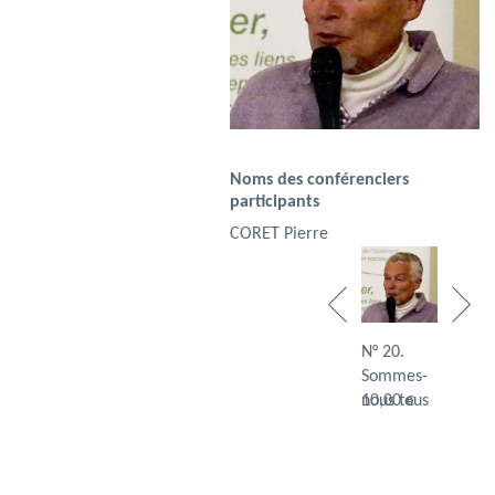
Noms des conférenciers
participants
CORET Pierre
N° 02.
N° 20.
N° 62. L
Soin de
Sommes-
Fratern
soi, soin
8,00 €
nous tous
10,00 €
0,00 €
de …
des …