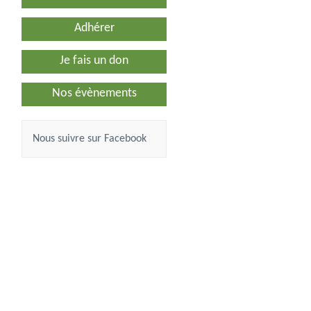
Adhérer
Je fais un don
Nos évènements
Nous suivre sur Facebook
 02.
N° 20.
in de
Sommes-
i, soin
00 €
nous tous
10,00 €
 …
des …