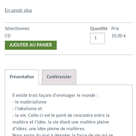
En savoir plus
Sélectionnez
Quantité
Prix
CD
10,00 €
AJOUTER AU PANIER
Présentation
Conférencier
Il existe trois façons d'envisager le monde :
a
N° 27. La
N° 46. De
N° 19. …
N° 58.
N° 14. La
N° 22.
N°
- le matérialisme
abilité
souffrance
la peur à
L'émerveillement
violence,
Prendre
Di
- l'idéalisme et
10,00 €
la liberté
10,00 €
10,00 €
: La …
10,00 €
la force …
10,00 €
soin de soi
10,00 €
un
10
- la vie. Celle-ci est le point de rencontre entre la
matière et l'idée, la vie étant une matière pleine
d'idées, une idée pleine de matières.
Nous avons du mal à dégager la force de vie qui se