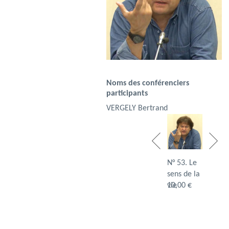
Noms des conférenciers
participants
VERGELY Bertrand
N° 33.
N° 53. Le
N° 42. L
Qu'est ce
sens de la
Respons
qu'une …
10,00 €
vie
10,00 €
10,00 €