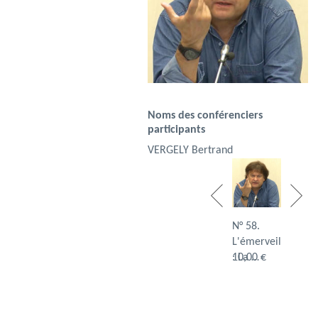
Noms des conférenciers
participants
VERGELY Bertrand
N° 19. …
N° 58.
N° 28. L
L'émerveillement
vieilless
10,00 €
: La …
10,00 €
de …
10,00 €