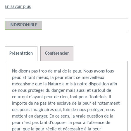
En savoir plus
INDISPONIBLE
Présentation
Conférencier
Ne disons pas trop de mal de la peur. Nous avons tous
peur. Et tant mieux, la peur étant ce merveilleux
mécanisme que la Nature a mis à notre disposition afin
de nous protéger du danger mais aussi et surtout de
a
N° 38. La
N° 42. La
N° 27. La
N° 59. Il
N° 22.
N° 08. La
N°
ceux qui n'ayant peur de rien, font peur. Toutefois, il
e :
force de
Responsabilité
souffrance
est
Prendre
force de
vi
importe de ne pas être esclave de la peur et notamment
l'amour, …
10,00 €
10,00 €
10,00 €
interdit
10,00 €
soin de soi
10,00 €
vie
10,00 €
c
10
des peurs imaginaires qui, loin de nous protéger, nous
d'être …
ch
mettent en danger. En ce sens, la vraie question de la
peur n'est pas tant d'opposer la peur à l'absence de
peur, que la peur réelle et nécessaire à la peur