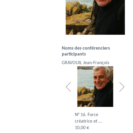
Noms des conférenciers
participants
GRAVOUIL Jean-François
N° 11. La personne
N° 16. Force
N° 23. L'
humaine au …
créatrice et …
un échec
10,00 €
10,00 €
10,00 €