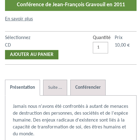
Conférence de Jean-François Gravouil en 2011
En savoir plus
Sélectionnez
Quantité
Prix
CD
10,00 €
AJOUTER AU PANIER
Présentation
Suite ...
Conférencier
Jamais nous n'avons été confrontés à autant de menaces
de destruction des personnes, des sociétés et de l'espèce
humaine. Des enjeux radicaux d'existence sont liés à la
exclusion,
N° 55. Les liens
N° 11. La personne
N° 16. Force
capacité de transformation de soi, des êtres humains et
 …
sociaux au …
humaine au …
créatrice et …
du monde.
10,00 €
10,00 €
10,00 €